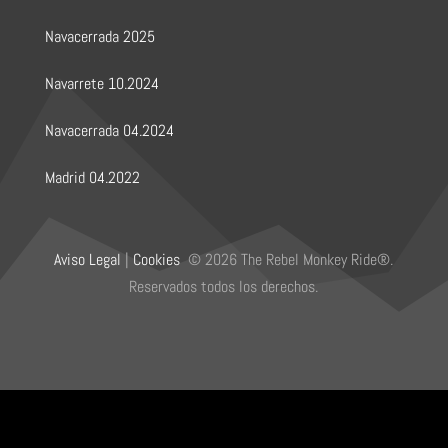
Navacerrada 2025
Navarrete 10.2024
Navacerrada 04.2024
Madrid 04.2022
Aviso Legal
|
Cookies
© 2026
The Rebel Monkey Ride
®
.
Reservados todos los derechos.