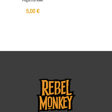
Pegatina RMR
5,00
€