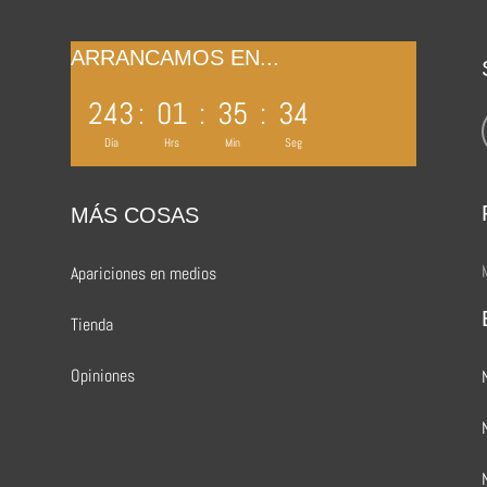
ARRANCAMOS EN...
243
:
01
:
35
:
33
Día
Hrs
Min
Seg
MÁS COSAS
Apariciones en medios
Tienda
Opiniones